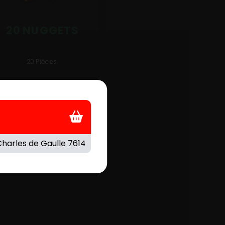
20 NUGGETS
20 Pièces.
.90
€