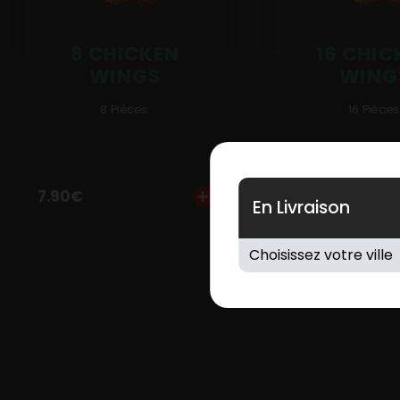
Mentions Légales
Mobile
8 CHICKEN
16 CHIC
WINGS
WING
Programme De Fidélité
8 Pièces.
16 Pièces
Avis
Mon Compte
7.90
€
10.90
€
Notre Restaurant
En Livraison
Zones de Livraison