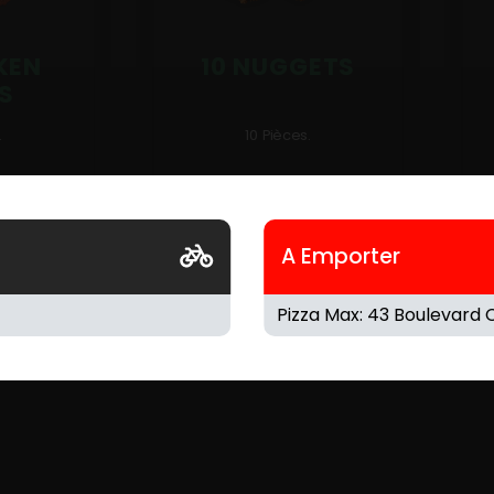
KEN
10 NUGGETS
S
.
10 Pièces.
6.90
€
9
A Emporter