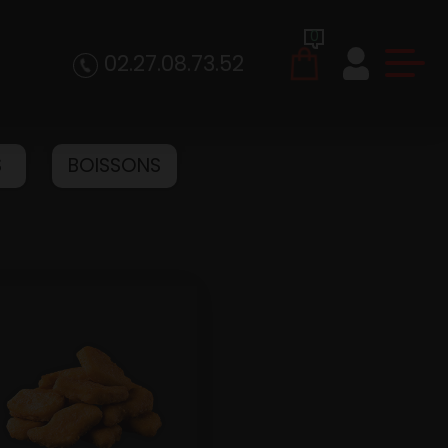
0
02.27.08.73.52
S
BOISSONS